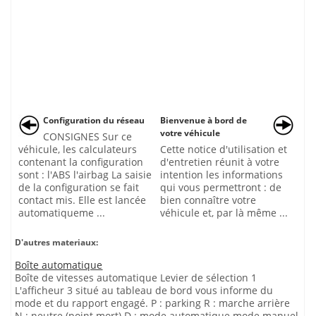
Configuration du réseau
Bienvenue à bord de
votre véhicule
CONSIGNES Sur ce
véhicule, les calculateurs
Cette notice d'utilisation et
contenant la configuration
d'entretien réunit à votre
sont : l'ABS l'airbag La saisie
intention les informations
de la configuration se fait
qui vous permettront : de
contact mis. Elle est lancée
bien connaître votre
automatiqueme ...
véhicule et, par là même ...
D'autres materiaux:
Boîte automatique
Boîte de vitesses automatique Levier de sélection 1
L'afficheur 3 situé au tableau de bord vous informe du
mode et du rapport engagé. P : parking R : marche arrière
N : neutre (point mort) D : mode automatique mode manuel