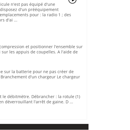
hicule n'est pas équipé d'une
s disposez d'un prééquipement
emplacements pour : la radio 1 ; des
s d'ai ...
 compression et positionner l'ensemble sur
 sur les appuis de coupelles. A l'aide de
ue sur la batterie pour ne pas créer de
is. Branchement d'un chargeur Le chargeur
t le débitmètre. Débrancher : la rotule (1)
 déverrouillant l'arrêt de gaine. D ...