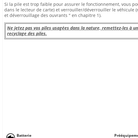
Si la pile est trop faible pour assurer le fonctionnement, vous 
dans le lecteur de carte) et verrouiller/déverrouiller le véhicule
et déverrouillage des ouvrants " en chapitre 1).
Ne jetez pas vos piles usagées dans la nature, remettez-les à u
recyclage des piles.
Batterie
Prééquipeme