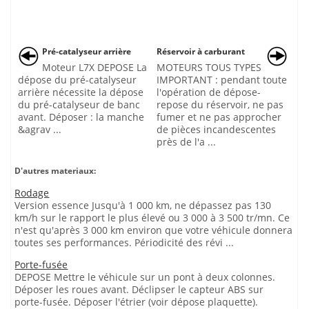
Pré-catalyseur arrière
Réservoir à carburant
Moteur L7X DEPOSE La
MOTEURS TOUS TYPES
dépose du pré-catalyseur
IMPORTANT : pendant toute
arrière nécessite la dépose
l'opération de dépose-
du pré-catalyseur de banc
repose du réservoir, ne pas
avant. Déposer : la manche
fumer et ne pas approcher
&agrav ...
de pièces incandescentes
près de l'a ...
D'autres materiaux:
Rodage
Version essence Jusqu'à 1 000 km, ne dépassez pas 130
km/h sur le rapport le plus élevé ou 3 000 à 3 500 tr/mn. Ce
n'est qu'après 3 000 km environ que votre véhicule donnera
toutes ses performances. Périodicité des révi ...
Porte-fusée
DEPOSE Mettre le véhicule sur un pont à deux colonnes.
Déposer les roues avant. Déclipser le capteur ABS sur
porte-fusée. Déposer l'étrier (voir dépose plaquette).