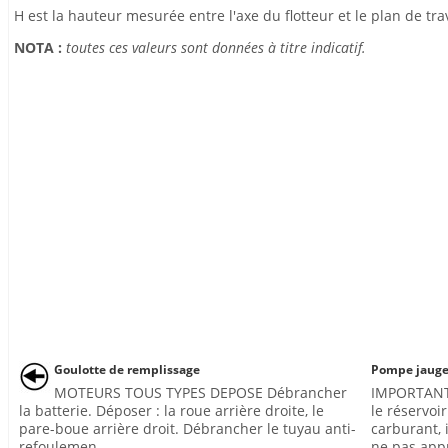
H est la hauteur mesurée entre l'axe du flotteur et le plan de trav
NOTA :
toutes ces valeurs sont données à titre indicatif.
Goulotte de remplissage
Pompe jaug
MOTEURS TOUS TYPES DEPOSE Débrancher
IMPORTANT :
la batterie. Déposer : la roue arrière droite, le
le réservoir
pare-boue arrière droit. Débrancher le tuyau anti-
carburant, 
refoulemen ...
ne pas appr