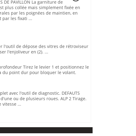
 DE PAVILLON La garniture de
est plus collée mais simplement fixée en
érales par les poignées de maintien, en
par les fixati ...
er l'outil de dépose des vitres de rétroviseur
er l'enjoliveur en (2). ...
ofondeur Tirez le levier 1 et positionnez le
là du point dur pour bloquer le volant.
let avec l'outil de diagnostic. DEFAUTS
ne ou de plusieurs roues. ALP 2 Tirage.
vitesse ...