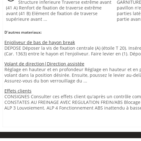
Structure inferieure Traverse extrême avant
GARNITURES
(41 A) Renfort de fixation de traverse extrême
pavillon n'
avant (41 B) Elément de fixation de traverse
parties lat
supérieure avant ...
partie avant 
D'autres materiaux:
Enjoliveur de bas de hayon break
DEPOSE Déposer la vis de fixation centrale (A) (étoile T 20). Insér
(Car. 1363) entre le hayon et l'enjoliveur. Faire levier en (1). Dépos
Volant de direction|Direction assistée
Réglage en hauteur et en profondeur Réglage en hauteur et en pr
volant dans la position désirée. Ensuite, poussez le levier au-de
Assurez-vous du bon verrouillage du ...
Effets clients
CONSIGNES Consulter ces effets client qu'après un contrôle comp
CONSTATES AU FREINAGE AVEC REGULATION FREIN/ABS Blocage d'u
ALP 3 Louvoiement. ALP 4 Fonctionnement ABS inattendu à basse 