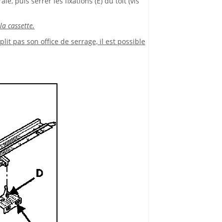
e, puis serrer les fixations (E) du toit (vis
la cassette.
it pas son office de serrage, il est possible