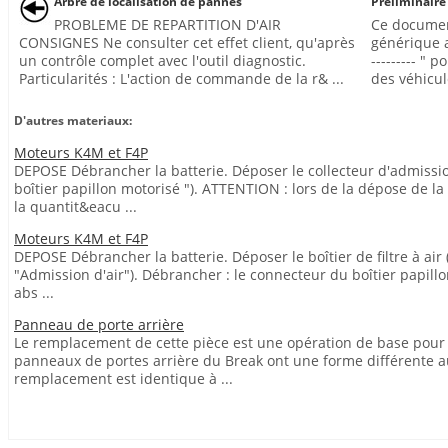
Arbre de localisation de pannes
Préliminaire
PROBLEME DE REPARTITION D'AIR
Ce documen
CONSIGNES Ne consulter cet effet client, qu'après
générique a
un contrôle complet avec l'outil diagnostic.
--------- " 
Particularités : L'action de commande de la r& ...
des véhicul
D'autres materiaux:
Moteurs K4M et F4P
DEPOSE Débrancher la batterie. Déposer le collecteur d'admissio
boîtier papillon motorisé "). ATTENTION : lors de la dépose de l
la quantit&eacu ...
Moteurs K4M et F4P
DEPOSE Débrancher la batterie. Déposer le boîtier de filtre à air
"Admission d'air"). Débrancher : le connecteur du boîtier papillon
abs ...
Panneau de porte arrière
Le remplacement de cette pièce est une opération de base pour un
panneaux de portes arrière du Break ont une forme différente 
remplacement est identique à ...