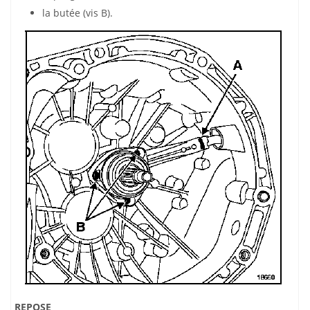
la butée (vis B).
REPOSE