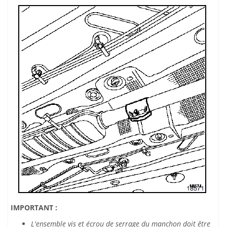
IMPORTANT :
L'ensemble vis et écrou de serrage du manchon doit être