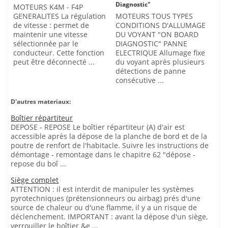
Diagnostic"
MOTEURS K4M - F4P
GENERALITES La régulation
MOTEURS TOUS TYPES
de vitesse : permet de
CONDITIONS D'ALLUMAGE
maintenir une vitesse
DU VOYANT "ON BOARD
sélectionnée par le
DIAGNOSTIC" PANNE
conducteur. Cette fonction
ELECTRIQUE Allumage fixe
peut être déconnecté ...
du voyant après plusieurs
détections de panne
consécutive ...
D'autres materiaux:
Boîtier répartiteur
DEPOSE - REPOSE Le boîtier répartiteur (A) d'air est
accessible après la dépose de la planche de bord et de la
poutre de renfort de l'habitacle. Suivre les instructions de
démontage - remontage dans le chapitre 62 "dépose -
repose du boî ...
Siège complet
ATTENTION : il est interdit de manipuler les systèmes
pyrotechniques (prétensionneurs ou airbag) prés d'une
source de chaleur ou d'une flamme, il y a un risque de
déclenchement. IMPORTANT : avant la dépose d'un siège,
verrouiller le boîtier &e ...