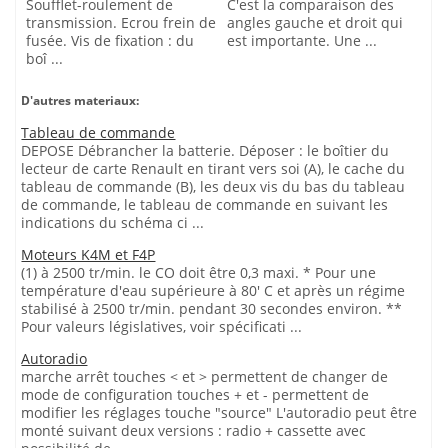
Soufflet-roulement de
C'est la comparaison des
transmission. Ecrou frein de
angles gauche et droit qui
fusée. Vis de fixation : du
est importante. Une ...
boî ...
D'autres materiaux:
Tableau de commande
DEPOSE Débrancher la batterie. Déposer : le boîtier du
lecteur de carte Renault en tirant vers soi (A), le cache du
tableau de commande (B), les deux vis du bas du tableau
de commande, le tableau de commande en suivant les
indications du schéma ci ...
Moteurs K4M et F4P
(1) à 2500 tr/min. le CO doit être 0,3 maxi. * Pour une
température d'eau supérieure à 80' C et après un régime
stabilisé à 2500 tr/min. pendant 30 secondes environ. **
Pour valeurs législatives, voir spécificati ...
Autoradio
marche arrêt touches < et > permettent de changer de
mode de configuration touches + et - permettent de
modifier les réglages touche "source" L'autoradio peut être
monté suivant deux versions : radio + cassette avec