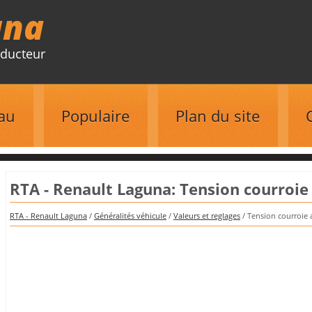
una
ducteur
au
Populaire
Plan du site
RTA - Renault Laguna: Tension courroie
RTA - Renault Laguna
/
Généralités véhicule
/
Valeurs et reglages
/ Tension courroie 